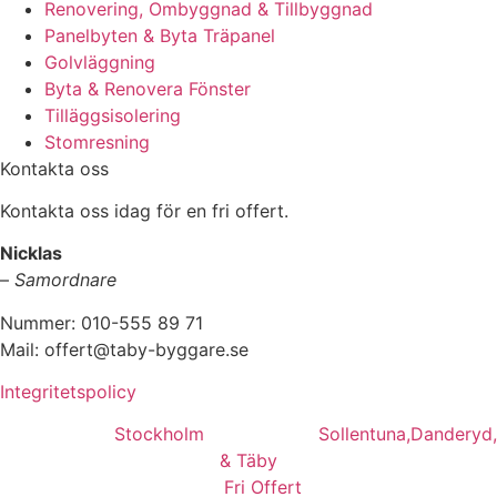
Renovering, Ombyggnad & Tillbyggnad
Panelbyten & Byta Träpanel
Golvläggning
Byta & Renovera Fönster
Tilläggsisolering
Stomresning
Kontakta oss
Kontakta oss idag för en fri offert.
Nicklas
–
Samordnare
Nummer: 010-555 89 71
Mail: offert@taby-byggare.se
Integritetspolicy
Vi utför i hela
Stockholm
med omnejd:
Sollentuna,
Danderyd,
& Täby
Fri Offert