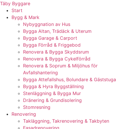
Skip
Täby Byggare
to
Start
content
Bygg & Mark
Nybyggnation av Hus
Bygga Altan, Trädäck & Uterum
Bygga Garage & Carport
Bygga Förråd & Friggebod
Renovera & Bygga Skyddsrum
Renovera & Bygga Cykelförråd
Renovera & Soprum & Miljöhus för
Avfallshantering
Bygga Attefallshus, Bolundare & Gäststuga
Bygga & Hyra Byggställning
Stenläggning & Bygga Mur
Dränering & Grundisolering
Stomresning
Renovering
Takläggning, Takrenovering & Takbyten
Fasadrenovering