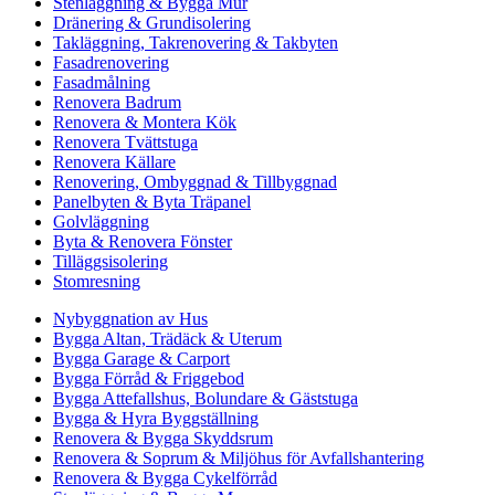
Stenläggning & Bygga Mur
Dränering & Grundisolering
Takläggning, Takrenovering & Takbyten
Fasadrenovering
Fasadmålning
Renovera Badrum
Renovera & Montera Kök
Renovera Tvättstuga
Renovera Källare
Renovering, Ombyggnad & Tillbyggnad
Panelbyten & Byta Träpanel
Golvläggning
Byta & Renovera Fönster
Tilläggsisolering
Stomresning
Nybyggnation av Hus
Bygga Altan, Trädäck & Uterum
Bygga Garage & Carport
Bygga Förråd & Friggebod
Bygga Attefallshus, Bolundare & Gäststuga
Bygga & Hyra Byggställning
Renovera & Bygga Skyddsrum
Renovera & Soprum & Miljöhus för Avfallshantering
Renovera & Bygga Cykelförråd