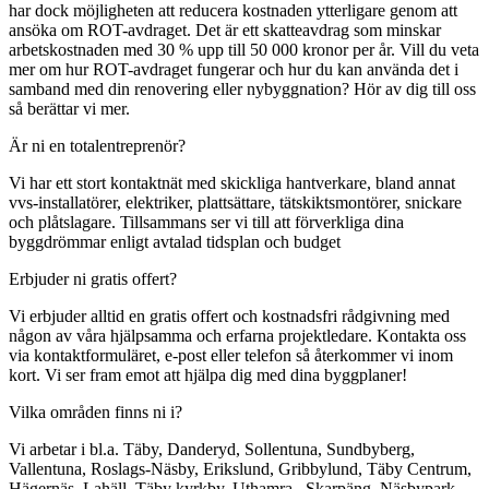
har dock möjligheten att reducera kostnaden ytterligare genom att
ansöka om ROT-avdraget. Det är ett skatteavdrag som minskar
arbetskostnaden med 30 % upp till 50 000 kronor per år. Vill du veta
mer om hur ROT-avdraget fungerar och hur du kan använda det i
samband med din renovering eller nybyggnation? Hör av dig till oss
så berättar vi mer.
Är ni en totalentreprenör?
Vi har ett stort kontaktnät med skickliga hantverkare, bland annat
vvs-installatörer, elektriker, plattsättare, tätskiktsmontörer, snickare
och plåtslagare. Tillsammans ser vi till att förverkliga dina
byggdrömmar enligt avtalad tidsplan och budget
Erbjuder ni gratis offert?
Vi erbjuder alltid en gratis offert och kostnadsfri rådgivning med
någon av våra hjälpsamma och erfarna projektledare. Kontakta oss
via kontaktformuläret, e-post eller telefon så återkommer vi inom
kort. Vi ser fram emot att hjälpa dig med dina byggplaner!
Vilka områden finns ni i?
Vi arbetar i bl.a. Täby, Danderyd, Sollentuna, Sundbyberg,
Vallentuna, Roslags-Näsby, Erikslund, Gribbylund, Täby Centrum,
Hägernäs, Lahäll, Täby kyrkby, Uthamra , Skarpäng, Näsbypark,