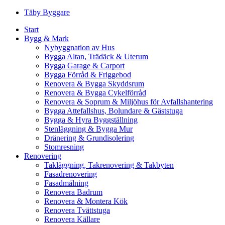
Skip
Täby Byggare
to
Start
content
Bygg & Mark
Nybyggnation av Hus
Bygga Altan, Trädäck & Uterum
Bygga Garage & Carport
Bygga Förråd & Friggebod
Renovera & Bygga Skyddsrum
Renovera & Bygga Cykelförråd
Renovera & Soprum & Miljöhus för Avfallshantering
Bygga Attefallshus, Bolundare & Gäststuga
Bygga & Hyra Byggställning
Stenläggning & Bygga Mur
Dränering & Grundisolering
Stomresning
Renovering
Takläggning, Takrenovering & Takbyten
Fasadrenovering
Fasadmålning
Renovera Badrum
Renovera & Montera Kök
Renovera Tvättstuga
Renovera Källare