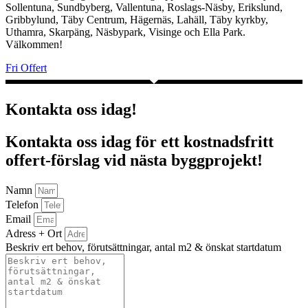
Sollentuna, Sundbyberg, Vallentuna, Roslags-Näsby, Erikslund,
Gribbylund, Täby Centrum, Hägernäs, Lahäll, Täby kyrkby,
Uthamra, Skarpäng, Näsbypark, Visinge och Ella Park.
Välkommen!
Fri Offert
Kontakta oss idag!
Kontakta oss idag för ett kostnadsfritt
offert-förslag vid nästa byggprojekt!
Namn
Telefon
Email
Adress + Ort
Beskriv ert behov, förutsättningar, antal m2 & önskat startdatum