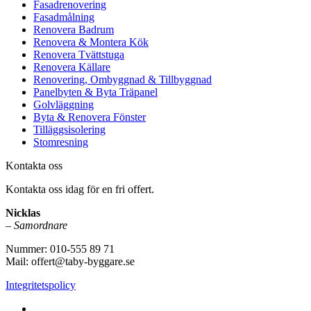
Fasadrenovering
Fasadmålning
Renovera Badrum
Renovera & Montera Kök
Renovera Tvättstuga
Renovera Källare
Renovering, Ombyggnad & Tillbyggnad
Panelbyten & Byta Träpanel
Golvläggning
Byta & Renovera Fönster
Tilläggsisolering
Stomresning
Kontakta oss
Kontakta oss idag för en fri offert.
Nicklas
–
Samordnare
Nummer: 010-555 89 71
Mail: offert@taby-byggare.se
Integritetspolicy
Vi utför i hela