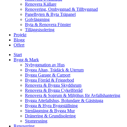
Renovera Källare
Renovering, Ombyggnad & Tillbyggnad
Panelbyten & Byta Träpanel
Golvläggning
Byta & Renovera Fönster
Tilläggsisolering
Projekt
Blogg
Offert
Start
Bygg & Mark
Nybyggnation av Hus
Bygga Altan, Trädäck & Uterum
Bygga Garage & Carport
Bygga Förråd & Friggebod
Renovera & Bygga Skyddsrum
Renovera & Bygga Cykelförråd
Renovera & Soprum & Miljöhus för Avfallshantering
Bygga Attefallshus, Bolundare & Gäststuga
Bygga & Hyra Byggställning
Stenläggning & Bygga Mur
Dränering & Grundisolering
Stomresning
Renovering