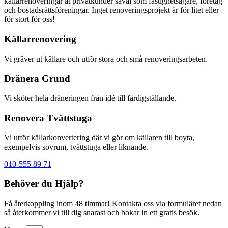
källarrenoveringar åt privatkunder såväl som fastighetsägare, företag
och bostadsrättsföreningar. Inget renoveringsprojekt är för litet eller
för stort för oss!
Källarrenovering
Vi gräver ut källare och utför stora och små renoveringsarbeten.
Dränera Grund
Vi sköter hela dräneringen från idé till färdigställande.
Renovera Tvättstuga
Vi utför källarkonvertering där vi gör om källaren till boyta,
exempelvis sovrum, tvättstuga eller liknande.
010-555 89 71
Behöver du Hjälp?
Få återkoppling inom 48 timmar! Kontakta oss via formuläret nedan
så återkommer vi till dig snarast och bokar in ett gratis besök.