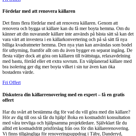
Fördelar med att renovera källaren
Det finns flera fördelar med att renovera källaren. Genom att
renovera och bygga ut källare kan du få mer boyta hemma. Om du
känner att din nuvarande källare inte används på bästa sätt så kan det
vara värt att investera i en källarkonvertering och på så sätt få nya
billiga kvadratmeter hemma. Den nya ytan kan användas som bodel
för uthyrning, framför allt om du även bygger en separat ingång. De
flesta väljer dock att göra om källaren till tvättstuga, relaxavdelning
med bastu, förråd eller ett extra sovrum. En välplanerad källare med
bra isolering ger dig mer boyta vilket i sin tur även kan öka
bostadens värde.
Fri Offert
Diskutera din källarrenovering med en expert – få en gratis
offert
Har du svårt att bestämma dig för vad du vill göra med din källare?
Hör av dig till oss så får du hjälp! Boka en kostnadsfri konsultation
med våra trevliga och hjälpsamma projektledare. Självklart får du
alltid ett kostnadsfritt prisförslag från oss för din källarerenovering.
Vi finns tillgängliga för renoveringsuppdrag i Täby, Danderyd,