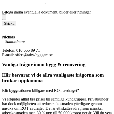
Bifoga gärna eventuella dokument, bilder eller ritningar
Bifoga gärna eventuella dokument, bilder eller ritningar
Skicka
Nicklas
–
Samordnare
Telefon: 010-555 89 71
E-mail: offert@taby-byggare.se
Vanliga frågor inom bygg & renovering
Här besvarar vi de allra vanligaste frågorna som
brukar uppkomma
Blir byggnationen billigare med ROT-avdraget?
Vi erbjuder alltid bra priser till samtliga kundgrupper. Privatkunder
har dock möjligheten att reducera kostnaden ytterligare genom att
ansöka om ROT-avdraget. Det är ett skatteavdrag som minskar
arbetskostnaden med 30 % upp till 50 000 kronor per år. Vill du veta