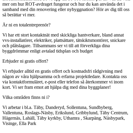
mer om hur ROT-avdraget fungerar och hur du kan använda det i
samband med din renovering eller nybyggnation? Hör av dig till oss
så berättar vi mer.
Är ni en totalentreprenör?
Vi har ett stort kontaktnät med skickliga hantverkare, bland annat
vvs-installatörer, elektriker, plattsättare, tätskiktsmontörer, snickare
och plåtslagare. Tillsammans ser vi till att förverkliga dina
byggdrömmar enligt avtalad tidsplan och budget
Erbjuder ni gratis offert?
Vi erbjuder alltid en gratis offert och kostnadsfri rådgivning med
någon av våra hjälpsamma och erfarna projektledare. Kontakta oss
via kontaktformuläret, e-post eller telefon så återkommer vi inom
kort. Vi ser fram emot att hjälpa dig med dina byggplaner!
Vilka områden finns ni i?
Vi arbetar i bl.a. Täby, Danderyd, Sollentuna, Sundbyberg,
Vallentuna, Roslags-Näsby, Erikslund, Gribbylund, Täby Centrum,
Hägernäs, Lahäll, Täby kyrkby, Uthamra , Skarpäng, Näsbypark,
Visinge, Ella Park