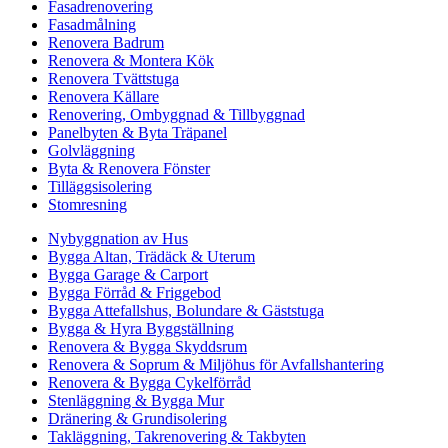
Fasadrenovering
Fasadmålning
Renovera Badrum
Renovera & Montera Kök
Renovera Tvättstuga
Renovera Källare
Renovering, Ombyggnad & Tillbyggnad
Panelbyten & Byta Träpanel
Golvläggning
Byta & Renovera Fönster
Tilläggsisolering
Stomresning
Nybyggnation av Hus
Bygga Altan, Trädäck & Uterum
Bygga Garage & Carport
Bygga Förråd & Friggebod
Bygga Attefallshus, Bolundare & Gäststuga
Bygga & Hyra Byggställning
Renovera & Bygga Skyddsrum
Renovera & Soprum & Miljöhus för Avfallshantering
Renovera & Bygga Cykelförråd
Stenläggning & Bygga Mur
Dränering & Grundisolering
Takläggning, Takrenovering & Takbyten