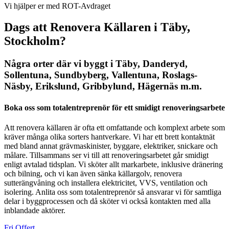
Vi hjälper er med ROT-Avdraget
Dags att Renovera Källaren i Täby,
Stockholm?
Några orter där vi byggt i Täby, Danderyd,
Sollentuna, Sundbyberg, Vallentuna, Roslags-
Näsby, Erikslund, Gribbylund, Hägernäs m.m.
Boka oss som totalentreprenör för ett smidigt renoveringsarbete
Att renovera källaren är ofta ett omfattande och komplext arbete som
kräver många olika sorters hantverkare. Vi har ett brett kontaktnät
med bland annat grävmaskinister, byggare, elektriker, snickare och
målare. Tillsammans ser vi till att renoveringsarbetet går smidigt
enligt avtalad tidsplan. Vi sköter allt markarbete, inklusive dränering
och bilning, och vi kan även sänka källargolv, renovera
sutterängvåning och installera elektricitet, VVS, ventilation och
isolering. Anlita oss som totalentreprenör så ansvarar vi för samtliga
delar i byggprocessen och då sköter vi också kontakten med alla
inblandade aktörer.
Fri Offert