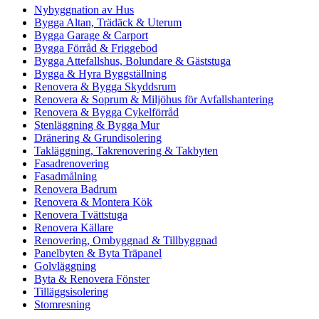
Nybyggnation av Hus
Bygga Altan, Trädäck & Uterum
Bygga Garage & Carport
Bygga Förråd & Friggebod
Bygga Attefallshus, Bolundare & Gäststuga
Bygga & Hyra Byggställning
Renovera & Bygga Skyddsrum
Renovera & Soprum & Miljöhus för Avfallshantering
Renovera & Bygga Cykelförråd
Stenläggning & Bygga Mur
Dränering & Grundisolering
Takläggning, Takrenovering & Takbyten
Fasadrenovering
Fasadmålning
Renovera Badrum
Renovera & Montera Kök
Renovera Tvättstuga
Renovera Källare
Renovering, Ombyggnad & Tillbyggnad
Panelbyten & Byta Träpanel
Golvläggning
Byta & Renovera Fönster
Tilläggsisolering
Stomresning