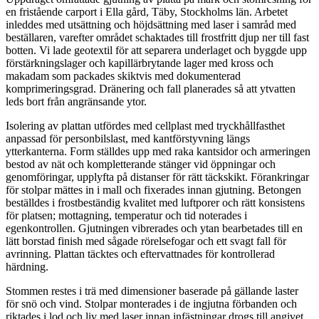
en fristående carport i Ella gård, Täby, Stockholms län. Arbetet
inleddes med utsättning och höjdsättning med laser i samråd med
beställaren, varefter området schaktades till frostfritt djup ner till fast
botten. Vi lade geotextil för att separera underlaget och byggde upp
förstärkningslager och kapillärbrytande lager med kross och
makadam som packades skiktvis med dokumenterad
komprimeringsgrad. Dränering och fall planerades så att ytvatten
leds bort från angränsande ytor.
Isolering av plattan utfördes med cellplast med tryckhållfasthet
anpassad för personbilslast, med kantförstyvning längs
ytterkanterna. Form ställdes upp med raka kantsidor och armeringen
bestod av nät och kompletterande stänger vid öppningar och
genomföringar, upplyfta på distanser för rätt täckskikt. Förankringar
för stolpar mättes in i mall och fixerades innan gjutning. Betongen
beställdes i frostbeständig kvalitet med luftporer och rätt konsistens
för platsen; mottagning, temperatur och tid noterades i
egenkontrollen. Gjutningen vibrerades och ytan bearbetades till en
lätt borstad finish med sågade rörelsefogar och ett svagt fall för
avrinning. Plattan täcktes och eftervattnades för kontrollerad
härdning.
Stommen restes i trä med dimensioner baserade på gällande laster
för snö och vind. Stolpar monterades i de ingjutna förbanden och
riktades i lod och liv med laser innan infästningar drogs till angivet