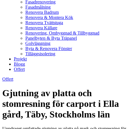
Fasadrenovering
Fasadmålning
Renovera Badrum
Renovera & Montera Kök
Renovera Tvättstuga
Renovera Källare
Renovering, Ombyggnad & Tillbyggnad
Panelbyten & Byta Träpanel
Golvläggning
Byta & Renovera Fönster
Tilläggsisolering
Projekt
Blogg
Offert
Offert
Gjutning av platta och
stomresning för carport i Ella
gård, Täby, Stockholms län
Uppdraget omfattade gjutning av platta på mark och stomresning för