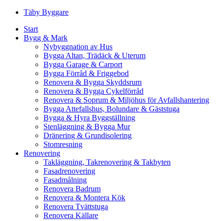
Skip
Täby Byggare
to
Start
content
Bygg & Mark
Nybyggnation av Hus
Bygga Altan, Trädäck & Uterum
Bygga Garage & Carport
Bygga Förråd & Friggebod
Renovera & Bygga Skyddsrum
Renovera & Bygga Cykelförråd
Renovera & Soprum & Miljöhus för Avfallshantering
Bygga Attefallshus, Bolundare & Gäststuga
Bygga & Hyra Byggställning
Stenläggning & Bygga Mur
Dränering & Grundisolering
Stomresning
Renovering
Takläggning, Takrenovering & Takbyten
Fasadrenovering
Fasadmålning
Renovera Badrum
Renovera & Montera Kök
Renovera Tvättstuga
Renovera Källare