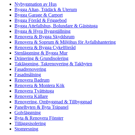
Nybyggnation av Hus
Bygga Altan, Trädäck & Uterum
Bygga Garage & Carport
Bygga Förråd & Friggebod
Bygga Attefallshus, Bolundare & Gäststuga
Bygga & Hyra Byggställning
Renovera & Bygga Skyddsrum
Renovera & Soprum & Miljöhus för Avfallshantering
Renovera & Bygga Cykelförråd
Stenläggning & Bygga Mur
Dränering & Grundisolering
Takläggning, Takrenovering & Takbyten
Fasadrenovering
Fasadmålning
Renovera Badrum
Renovera & Montera Kök
Renovera Tvättstuga
Renovera Källare
Renovering, Ombyggnad & Tillbyggnad
Panelbyten & Byta Träpanel
Golvläggning
Byta & Renovera Fönster
Tilläggsisolering
Stomresning