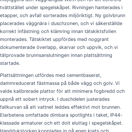
tvättstället under spegelskåpet. Rivningen hanterades i
etapper, och avfall sorterades miljöriktigt. Ny golvbrunn
placerades väggnära i duschzonen, och vi säkerställde
korrekt infästning och klämring innan tätskiktsfolien
monterades. Tätskiktet uppfördes med noggrant
dokumenterade överlapp, skarvar och uppvik, och vi
tätprovade brunnsanslutningen innan plattsättning
startade.
Plattsättningen utfördes med cementbaserat,
dammreducerat fästmassa på både vägg och golv. Vi
valde kalibrerade plattor för att minimera fogbredd och
uppnå ett sobert intryck. I duschdelen justerades
fallkurvan så att vattnet leddes effektivt mot brunnen.
Elarbetena omfattade dimbara spotlights i taket, IP44-
klassade armaturer och ett dolt eluttag i spegelskåpet.
Handdukstorken kopplades in på egen krets och