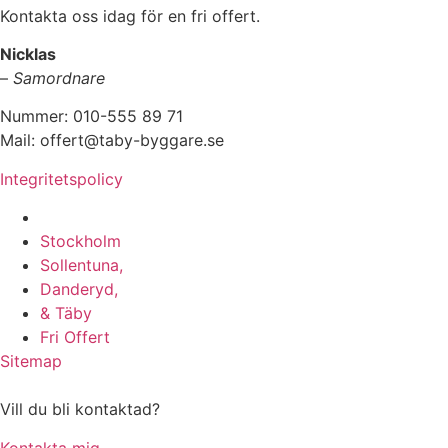
Kontakta oss idag för en fri offert.
Nicklas
–
Samordnare
Nummer: 010-555 89 71
Mail: offert@taby-byggare.se
Integritetspolicy
Vi utför i hela
Stockholm
med omnejd:
Sollentuna,
Danderyd,
& Täby
Fri Offert
Sitemap
Vill du bli kontaktad?
Kontakta mig