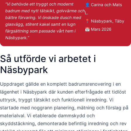
“Vi behövde ett tryggt och modernt
👤 Carina och Mats
badrum med nytt tätskikt, golvvärme och
L.
bättre förvaring. Vi önskade dusch med
📍 Näsbypark, Täby
glasvägg, stilrent kakel samt en lugn
📅 Mars 2026
färgsättning som passade vårt hem i
Näsbypark.”
Så utförde vi arbetet i
Näsbypark
Uppdraget gällde en komplett badrumsrenovering i en
lägenhet i Näsbypark där kunden efterfrågade ett tidlöst
uttryck, tryggt tätskikt och funktionell inredning. Vi
startade med noggrann planering, mätning och förslag på
materialval. Vi etablerade dammskydd och
skyddstäckning, demonterade befintlig inredning och rev