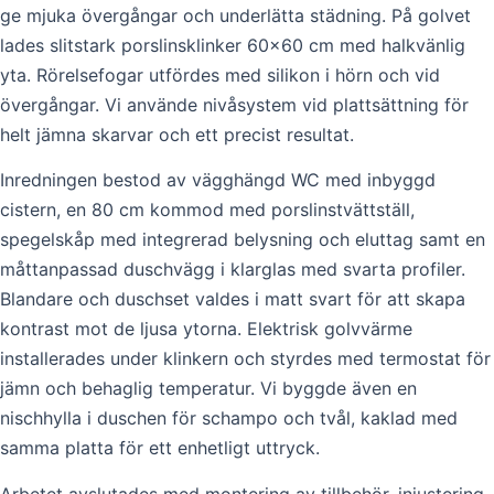
ge mjuka övergångar och underlätta städning. På golvet
lades slitstark porslinsklinker 60×60 cm med halkvänlig
yta. Rörelsefogar utfördes med silikon i hörn och vid
övergångar. Vi använde nivåsystem vid plattsättning för
helt jämna skarvar och ett precist resultat.
Inredningen bestod av vägghängd WC med inbyggd
cistern, en 80 cm kommod med porslinstvättställ,
spegelskåp med integrerad belysning och eluttag samt en
måttanpassad duschvägg i klarglas med svarta profiler.
Blandare och duschset valdes i matt svart för att skapa
kontrast mot de ljusa ytorna. Elektrisk golvvärme
installerades under klinkern och styrdes med termostat för
jämn och behaglig temperatur. Vi byggde även en
nischhylla i duschen för schampo och tvål, kaklad med
samma platta för ett enhetligt uttryck.
Arbetet avslutades med montering av tillbehör, injustering