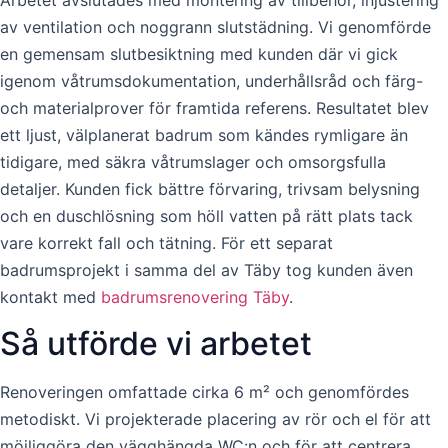
av ventilation och noggrann slutstädning. Vi genomförde
en gemensam slutbesiktning med kunden där vi gick
igenom våtrumsdokumentation, underhållsråd och färg-
och materialprover för framtida referens. Resultatet blev
ett ljust, välplanerat badrum som kändes rymligare än
tidigare, med säkra våtrumslager och omsorgsfulla
detaljer. Kunden fick bättre förvaring, trivsam belysning
och en duschlösning som höll vatten på rätt plats tack
vare korrekt fall och tätning. För ett separat
badrumsprojekt i samma del av Täby tog kunden även
kontakt med
badrumsrenovering Täby
.
Så utförde vi arbetet
Renoveringen omfattade cirka 6 m² och genomfördes
metodiskt. Vi projekterade placering av rör och el för att
möjliggöra den vägghängda WC:n och för att centrera