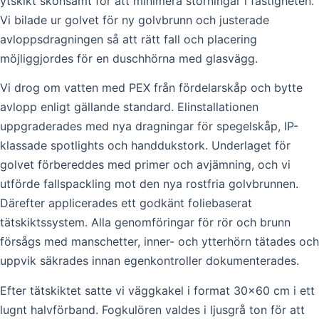
ytskikt skonsamt för att minimera störningar i fastigheten.
Vi bilade ur golvet för ny golvbrunn och justerade
avloppsdragningen så att rätt fall och placering
möjliggjordes för en duschhörna med glasvägg.
Vi drog om vatten med PEX från fördelarskåp och bytte
avlopp enligt gällande standard. Elinstallationen
uppgraderades med nya dragningar för spegelskåp, IP-
klassade spotlights och handdukstork. Underlaget för
golvet förbereddes med primer och avjämning, och vi
utförde fallspackling mot den nya rostfria golvbrunnen.
Därefter applicerades ett godkänt foliebaserat
tätskiktssystem. Alla genomföringar för rör och brunn
försågs med manschetter, inner- och ytterhörn tätades och
uppvik säkrades innan egenkontroller dokumenterades.
Efter tätskiktet satte vi väggkakel i format 30×60 cm i ett
lugnt halvförband. Fogkulören valdes i ljusgrå ton för att